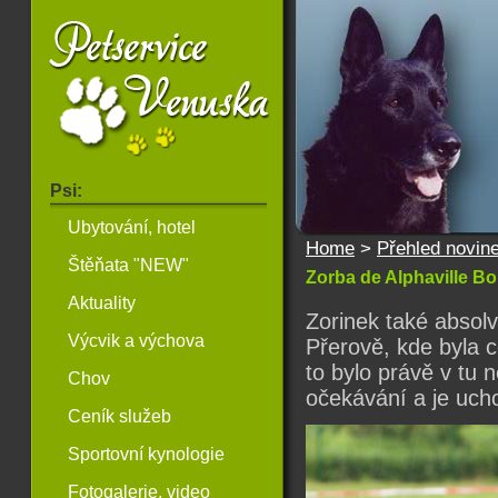
Psi:
Ubytování, hotel
Home
>
Přehled novin
Štěňata "NEW"
Zorba de Alphaville 
Aktuality
Zorinek také absolv
Výcvik a výchova
Přerově, kde byla 
to bylo právě v tu n
Chov
očekávání a je uch
Ceník služeb
Sportovní kynologie
Fotogalerie, video