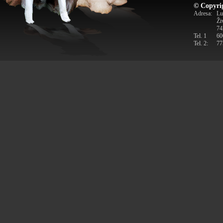
© Copyrig
Adresa:
Lu
Ži
74
Tel. 1
60
Tel. 2:
77