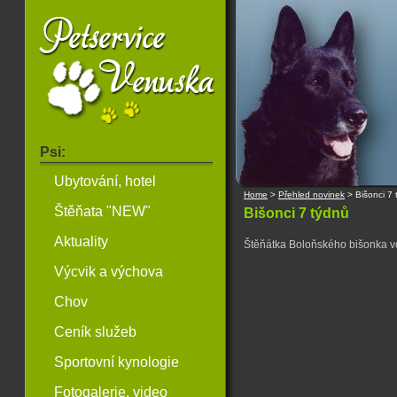
Psi:
Ubytování, hotel
Home
>
Přehled novinek
>
Bišonci 7
Štěňata "NEW"
Bišonci 7 týdnů
Aktuality
Štěňátka Boloňského bišonka ve 
Výcvik a výchova
Chov
Ceník služeb
Sportovní kynologie
Fotogalerie, video