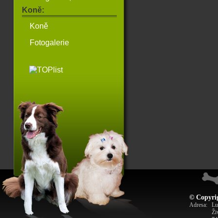
Koně:
Koně
Fotogalerie
© Copyrig
Adresa:
Lu
Ži