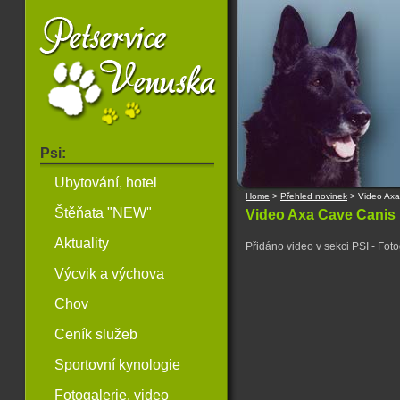
Psi:
Ubytování, hotel
Home
>
Přehled novinek
>
Video Axa
Štěňata "NEW"
Video Axa Cave Canis
Aktuality
Přidáno video v sekci PSI - Foto
Výcvik a výchova
Chov
Ceník služeb
Sportovní kynologie
Fotogalerie, video