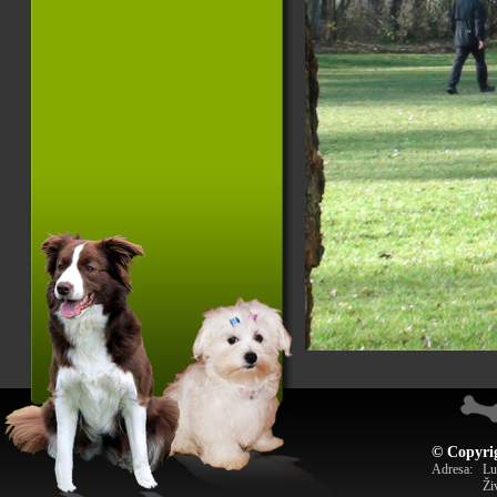
© Copyrig
Adresa:
Lu
Ži