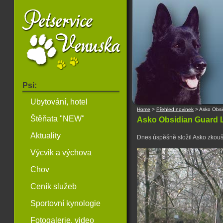
Psi:
Ubytování, hotel
Home
>
Přehled novinek
>
Asko Obsi
Štěňata "NEW"
Asko Obsidian Guard L
Aktuality
Dnes úspěšně složil Asko zkouš
Výcvik a výchova
Chov
Ceník služeb
Sportovní kynologie
Fotogalerie, video