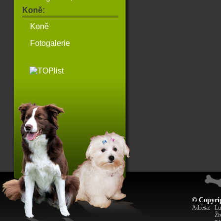
Koně:
Koně
Fotogalerie
© Copyrig
Adresa:
Lu
Ži