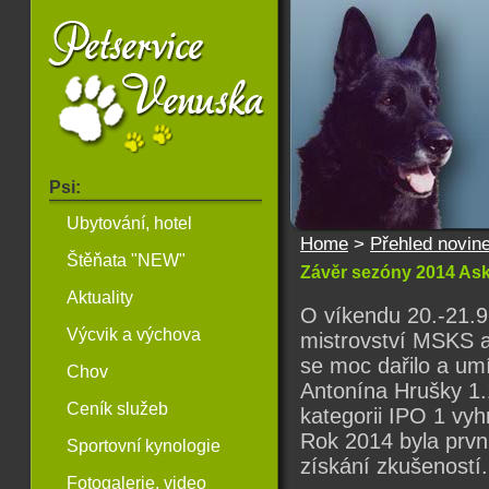
Psi:
Ubytování, hotel
Home
>
Přehled novin
Štěňata "NEW"
Závěr sezóny 2014 Ask
Aktuality
O víkendu 20.-21.9
Výcvik a výchova
mistrovství MSKS a
se moc dařilo a umí
Chov
Antonína Hrušky 1.
Ceník služeb
kategorii IPO 1 vyh
Rok 2014 byla prvn
Sportovní kynologie
získání zkušeností
Fotogalerie, video