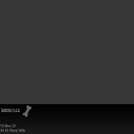
:
latency.cz
P.O.Box 23
741 01 Nový Jičín