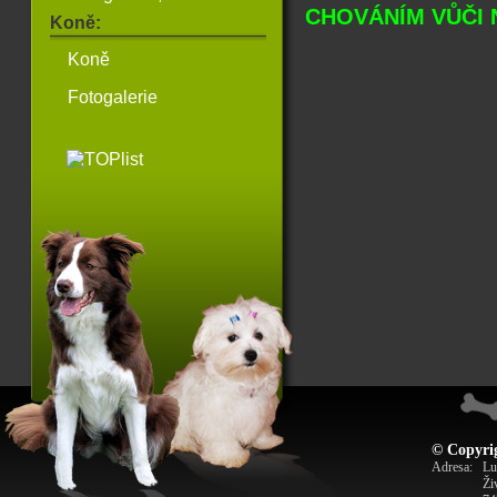
CHOVÁNÍM VŮČI 
Koně:
Koně
Fotogalerie
© Copyrig
Adresa:
Lu
Ži