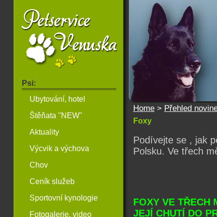
Psi:
Ubytování, hotel
Home
>
Přehled novin
Štěňata "NEW"
Foxy
Aktuality
Podívejte se , jak 
Výcvik a výchova
Polsku. Ve třech mě
Chov
Ceník služeb
Sportovní kynologie
FOXY VE TŘECH 
JEJÍ CHUTÍ DO 
Fotogalerie, video