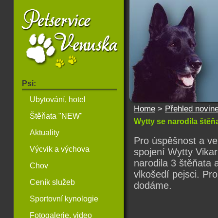
Psi:
Ubytování, hotel
Home
>
Přehled novin
Štěňata "NEW"
Wytty se narodila štěň
Aktuality
Pro úspěšnost a ve
Výcvik a výchova
spojení Wytty Vika
narodila 3 štěňata 
Chov
vlkošedí pejsci. Pro
Ceník služeb
dodáme.
Sportovní kynologie
Fotogalerie, video