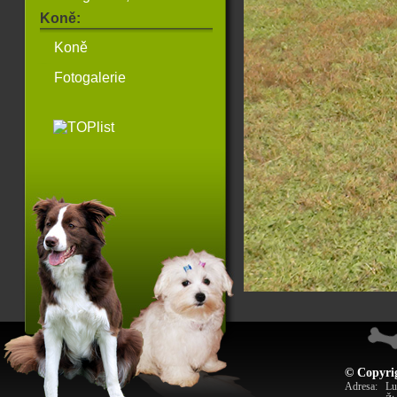
Koně:
Koně
Fotogalerie
© Copyrig
Adresa:
Lu