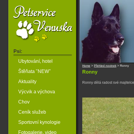
Psi:
Ubytování, hotel
Home
>
Přehled novinek
>
Ronny
Štěňata "NEW"
Ronny
Aktuality
Ronny dělá radost své majitelce 
Výcvik a výchova
Chov
Ceník služeb
Sportovní kynologie
Fotogalerie, video