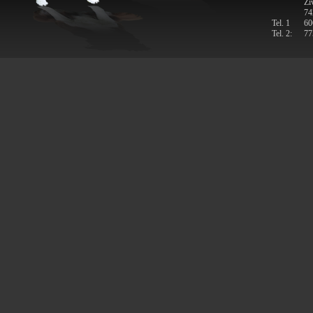
Ži
74
Tel. 1
60
Tel. 2:
77