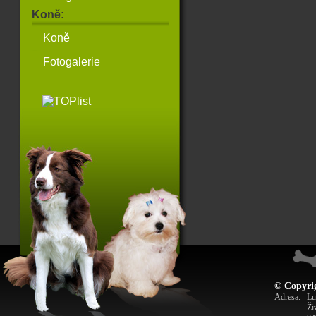
Koně:
Koně
Fotogalerie
© Copyrig
Adresa:
Lu
Ži