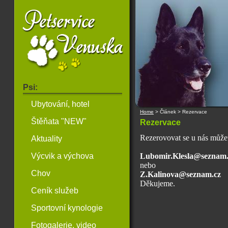
Psi:
Ubytování, hotel
Home
> Článek >
Rezervace
Štěňata "NEW"
Rezervace
Rezerovovat se u nás může
Aktuality
Výcvik a výchova
Lubomir.Klesla@seznam.
nebo
Chov
Z.Kalinova@seznam.cz
Děkujeme.
Ceník služeb
Sportovní kynologie
Fotogalerie, video